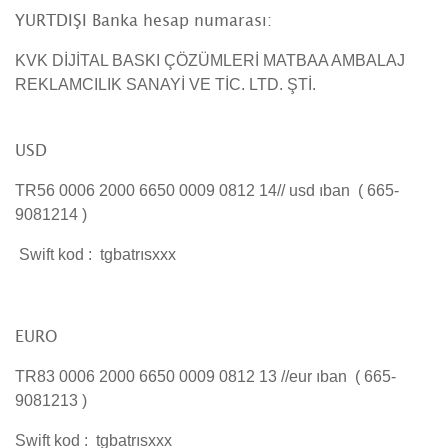
YURTDIŞI Banka hesap numarası:
KVK DİJİTAL BASKI ÇÖZÜMLERİ MATBAA AMBALAJ
REKLAMCILIK SANAYİ VE TİC. LTD. ŞTİ.
USD
TR56 0006 2000 6650 0009 0812 14// usd ıban ( 665-
9081214 )
Swift kod : tgbatrısxxx
EURO
TR83 0006 2000 6650 0009 0812 13 //eur ıban ( 665-
9081213 )
Swift kod : tgbatrısxxx