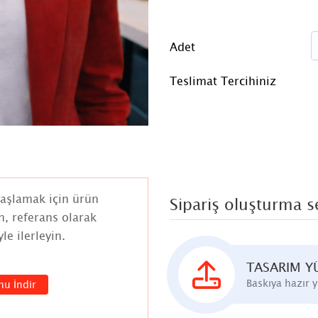
Adet
Teslimat Tercihiniz
Başlamak için ürün
Sipariş oluşturma s
n, referans olarak
le ilerleyin.
TASARIM Y
Baskıya hazır 
nu İndir