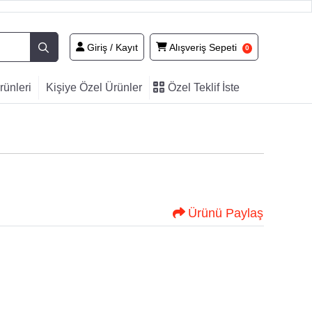
Giriş / Kayıt
Alışveriş Sepeti
Giriş / Kayıt
Alışveriş Sepeti
0
Özel
ünleri
Kişiye Özel Ürünler
Özel Teklif İste
Teklif
İste
Ürünü Paylaş