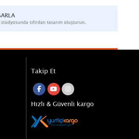
SARLA
 stüdyosunda sıfırdan tasarım oluşturun.
Takip Et
Hızlı & Güvenli kargo