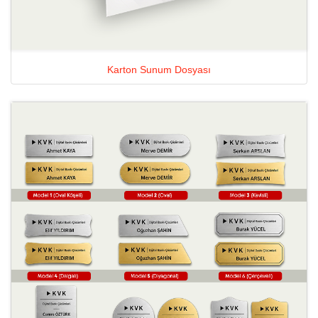
Karton Sunum Dosyası
Ayrıntılara Bak Mıknatıslı Yaka K