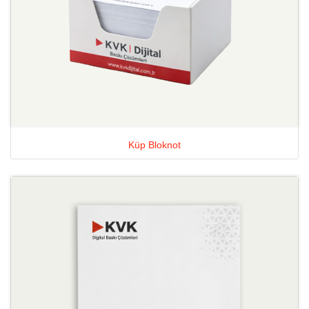
Küp Bloknot
Ayrıntılara Bak Antetli Kağıt