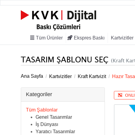
Tüm
Ekspres
Tüm Ürünler
Ekspres Baskı
Kartvizitler
Ürünler
Baskı
TASARIM ŞABLONU SEÇ
(Kraft Kar
Ana Sayfa
Kartvizitler
Kraft Kartvizit
Hazır Tasa
Kategoriler
ONL
Tüm Şablonlar
Genel Tasarımlar
İş Dünyası
Yaratıcı Tasarımlar