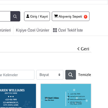
Giriş / Kayıt
Alışveriş Sepeti
Giriş / Kayıt
Alışveriş Sepeti
0
Özel
ünleri
Kişiye Özel Ürünler
Özel Teklif İste
Teklif
İste
Geri
Temizle