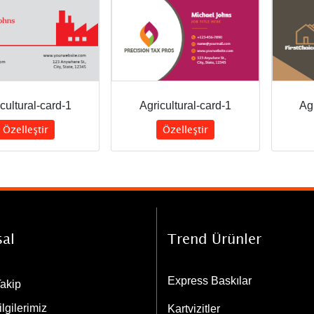
cultural-card-1
Agricultural-card-1
Agr
Özelleştir
Özelleştir
al
Trend Ürünler
Express Baskılar
Takip
lgilerimiz
Kartvizitler