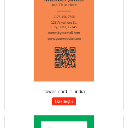
flower_card_1_india
Özelleştir