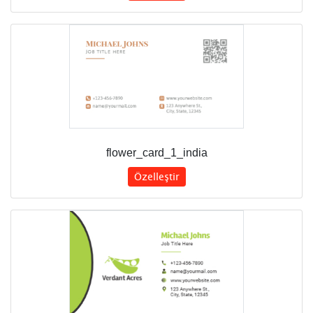
flower_card_1_india
Özelleştir