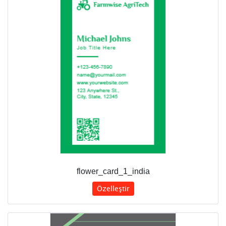
flower_card_1_india
Özelleştir