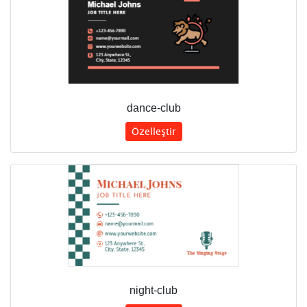
dance-club
Özelleştir
night-club