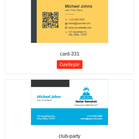
card-331
Özelleştir
club-party