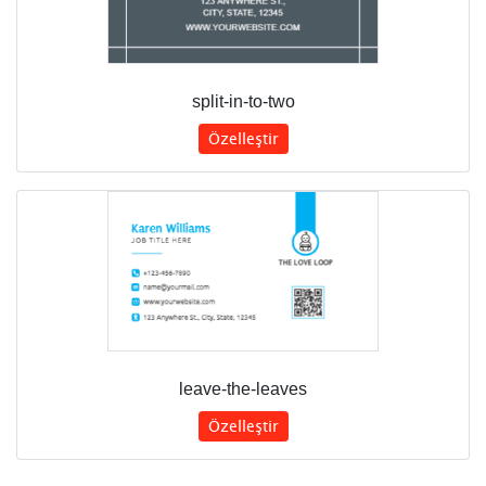
split-in-to-two
Özelleştir
leave-the-leaves
Özelleştir