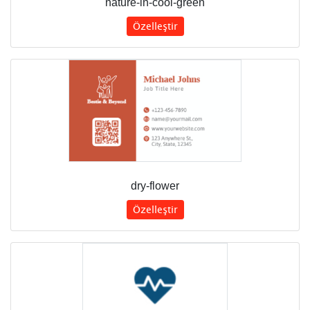
nature-in-cool-green
Özelleştir
dry-flower
Özelleştir