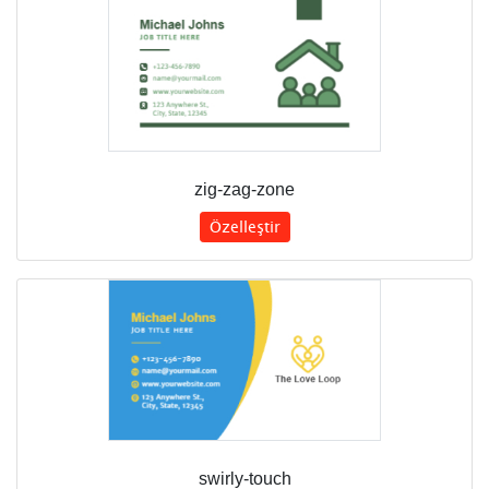
zig-zag-zone
Özelleştir
swirly-touch