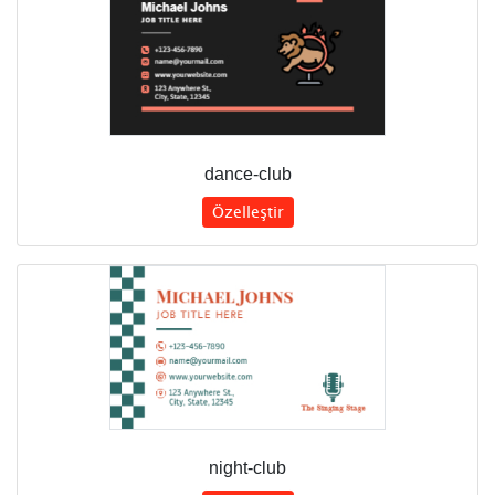
dance-club
Özelleştir
night-club