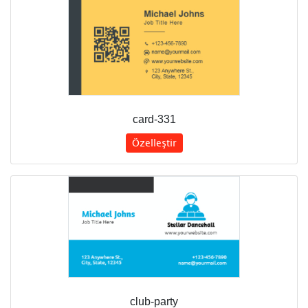
card-331
Özelleştir
club-party