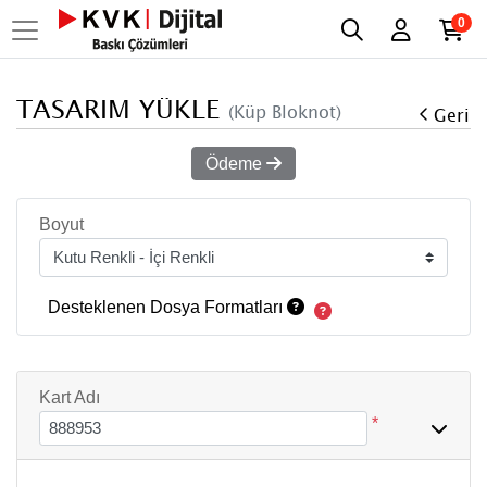
0
TASARIM YÜKLE
(Küp Bloknot)
Geri
Ödeme
Boyut
Desteklenen Dosya Formatları
Kart Adı
*