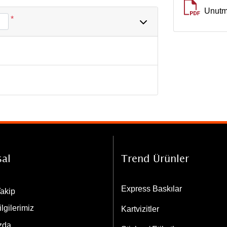
Unutma
*
al
Trend Ürünler
Express Baskılar
Takip
lgilerimiz
Kartvizitler
zda