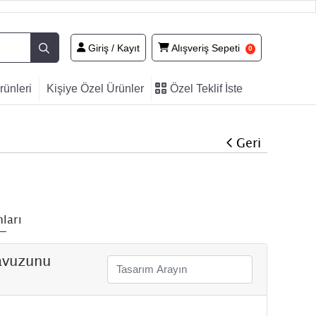
Giriş / Kayıt
Alışveriş Sepeti
Giriş / Kayıt
Alışveriş Sepeti
0
Özel
ünleri
Kişiye Özel Ürünler
Özel Teklif İste
Teklif
İste
Geri
ları
avuzunu