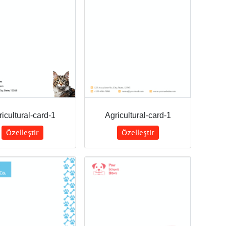
icultural-card-1
Agricultural-card-1
Özelleştir
Özelleştir