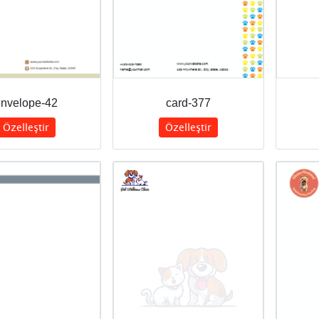
nvelope-42
card-377
Özelleştir
Özelleştir