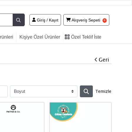
Giriş / Kayıt
Alışveriş Sepeti
Giriş / Kayıt
Alışveriş Sepeti
0
Özel
ünleri
Kişiye Özel Ürünler
Özel Teklif İste
Teklif
İste
Geri
Temizle