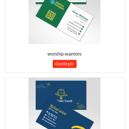
worship-warriors
Özelleştir