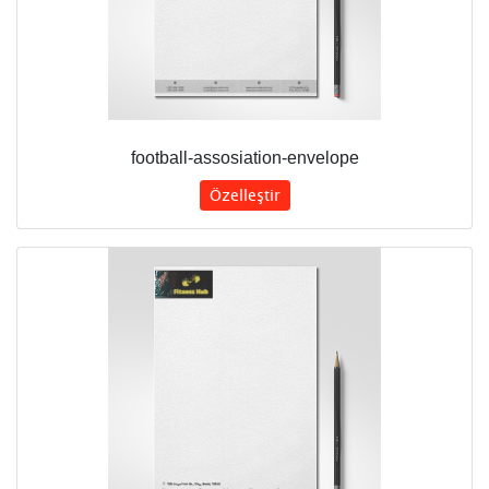
football-assosiation-envelope
Özelleştir