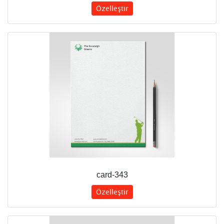
Özelleştir
card-343
Özelleştir