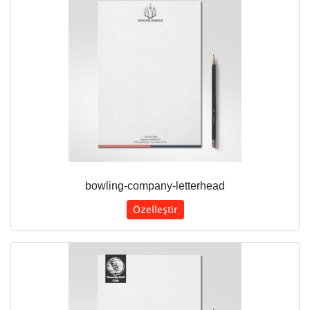
bowling-company-letterhead
Özelleştir